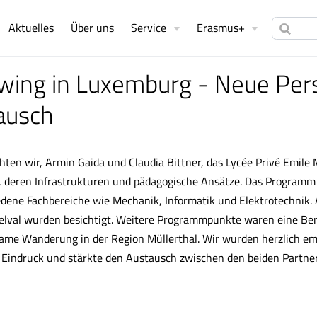
Aktuelles
Über uns
Service
Erasmus+
ing in Luxemburg - Neue Pers
tausch
n wir, Armin Gaida und Claudia Bittner, das Lycée Privé Emile
, deren Infrastrukturen und pädagogische Ansätze. Das Program
edene Fachbereiche wie Mechanik, Informatik und Elektrotechnik. 
 Belval wurden besichtigt. Weitere Programmpunkte waren eine Be
ame Wanderung in der Region Müllerthal. Wir wurden herzlich em
n Eindruck und stärkte den Austausch zwischen den beiden Partne