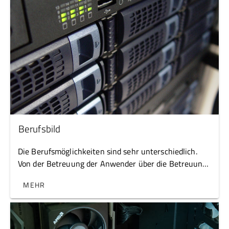
Berufsbild
Die Berufsmöglichkeiten sind sehr unterschiedlich.
Von der Betreuung der Anwender über die Betreuung
des Netzwerkes bis hin zum Support im First Level
MEHR
Bereich ist alles möglich.