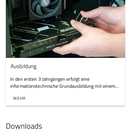
Ausbildung
In den ersten 3 Jahrgängen erfolgt eine
informationstechnische Grundausbildung mit einem
gut durchdachten Mix einerseits aus den
MEHR
softwarenahen Bereichen, wie beispielsweise der
Medientechnik, den betrieblichen Anwendungen der
Datenverarbeitung und der Betriebssystemen, und
andererseits den hardwarenahen Bereichen, wie der
Downloads
Netzwerktechnik, Mess- Steuerungs- und