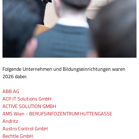
Folgende Unternehmen und Bildungseinrichtungen waren
2026 dabei:
ABB AG
ACP IT Solutions GmbH
ACTIVE SOLUTION GMBH
AMS Wien - BERUFSINFOZENTRUM HUTTENGASSE
Andritz
Austro Control GmbH
Bechtle GmbH