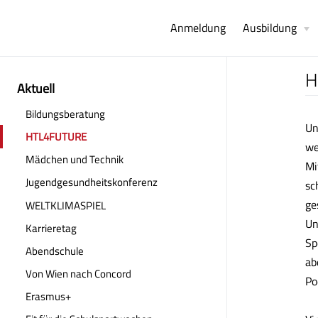
Anmeldung
Ausbildung
H
Aktuell
Bildungsberatung
Un
HTL4FUTURE
we
Mädchen und Technik
Mi
Jugendgesundheitskonferenz
sc
ge
WELTKLIMASPIEL
Un
Karrieretag
Sp
Abendschule
ab
Von Wien nach Concord
Po
Erasmus+