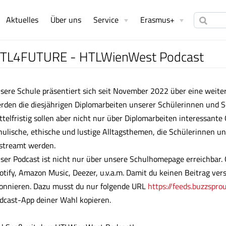
Aktuelles
Über uns
Service
Erasmus+
TL4FUTURE - HTLWienWest Podcast
sere Schule präsentiert sich seit November 2022 über eine wei
rden die diesjährigen Diplomarbeiten unserer Schülerinnen und S
ttelfristig sollen aber nicht nur über Diplomarbeiten interessant
hulische, ethische und lustige Alltagsthemen, die Schülerinnen un
streamt werden.
ser Podcast ist nicht nur über unsere Schulhomepage erreichba
otify, Amazon Music, Deezer, u.v.a.m. Damit du keinen Beitrag ve
onnieren. Dazu musst du nur folgende URL
https://feeds.buzzspr
dcast-App deiner Wahl kopieren.