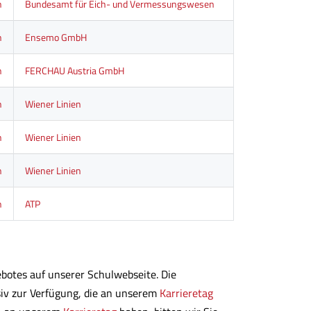
n
Bundesamt für Eich- und Vermessungswesen
n
Ensemo GmbH
n
FERCHAU Austria GmbH
n
Wiener Linien
n
Wiener Linien
n
Wiener Linien
n
ATP
gebotes auf unserer Schulwebseite. Die
iv zur Verfügung, die an unserem
Karrieretag