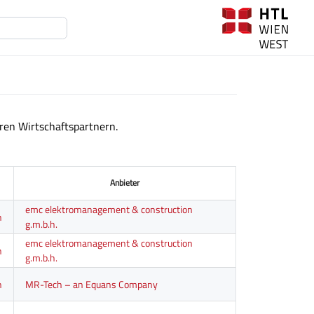
ren Wirtschaftspartnern.
Anbieter
emc elektromanagement & construction
n
g.m.b.h.
emc elektromanagement & construction
n
g.m.b.h.
n
MR-Tech – an Equans Company