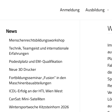
Anmeldung
Ausbildung
W
News
Menschenrechtsbildungsworkshop
Im
Technik, Teamgeist und internationale
au
Erfahrungen
Pl
Podestplatz und EM-Qualifikation
Fa
Neue 3D Drucker
da
Fortbildungsseminar „Fusion“ in den
Sp
Maschinenbauabteilungen
Re
ICDL-Erfolg an der HTL Wien West
Ve
Lö
CanSat: Mini-Satelliten
au
Wintersportwoche Kitzsteinhorn 2026