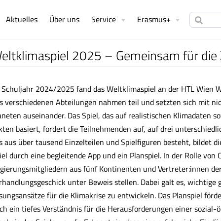
Aktuelles
Über uns
Service
Erasmus+
eltklimaspiel 2025 – Gemeinsam für die
 Schuljahr 2024/2025 fand das Weltklimaspiel an der HTL Wien W
s verschiedenen Abteilungen nahmen teil und setzten sich mit ni
aneten auseinander. Das Spiel, das auf realistischen Klimadaten so
kten basiert, fordert die Teilnehmenden auf, auf drei unterschiedl
s aus über tausend Einzelteilen und Spielfiguren besteht, bildet d
iel durch eine begleitende App und ein Planspiel. In der Rolle vo
gierungsmitgliedern aus fünf Kontinenten und Vertreter:innen der
rhandlungsgeschick unter Beweis stellen. Dabei galt es, wichtige 
sungsansätze für die Klimakrise zu entwickeln. Das Planspiel förd
ch ein tiefes Verständnis für die Herausforderungen einer sozial