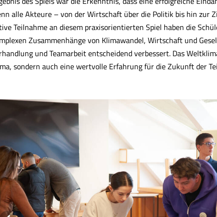
gebnis des Spiels war die Erkenntnis, dass eine erfolgreiche Eind
nn alle Akteure – von der Wirtschaft über die Politik bis hin zur 
tive Teilnahme an diesem praxisorientierten Spiel haben die Schül
mplexen Zusammenhänge von Klimawandel, Wirtschaft und Gesell
rhandlung und Teamarbeit entscheidend verbessert. Das Weltklimas
ima, sondern auch eine wertvolle Erfahrung für die Zukunft der T