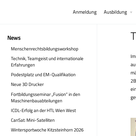
Anmeldung
Ausbildung
T
News
Menschenrechtsbildungsworkshop
Im
Technik, Teamgeist und internationale
au
Erfahrungen
mä
Podestplatz und EM-Qualifikation
2B
Neue 3D Drucker
ei
Fortbildungsseminar „Fusion“ in den
ge
Maschinenbauabteilungen
ICDL-Erfolg an der HTL Wien West
CanSat: Mini-Satelliten
Wintersportwoche Kitzsteinhorn 2026