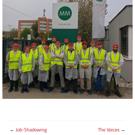
←
Job-Shadowing
The Voices
→