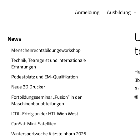
Anmeldung
Ausbildung
U
News
t
Menschenrechtsbildungsworkshop
Technik, Teamgeist und internationale
Erfahrungen
He
Podestplatz und EM-Qualifikation
üb
Neue 3D Drucker
Ar
#H
Fortbildungsseminar „Fusion“ in den
Maschinenbauabteilungen
ICDL-Erfolg an der HTL Wien West
CanSat: Mini-Satelliten
Wintersportwoche Kitzsteinhorn 2026